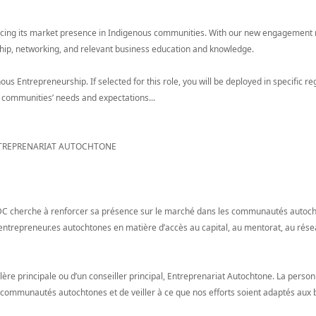
ncing its market presence in Indigenous communities. With our new engagement
ship, networking, and relevant business education and knowledge.
ous Entrepreneurship. If selected for this role, you will be deployed in specific r
 communities’ needs and expectations...
ENTREPRENARIAT AUTOCHTONE
 BDC cherche à renforcer sa présence sur le marché dans les communautés auto
s entrepreneur.es autochtones en matière d’accès au capital, au mentorat, au rés
re principale ou d’un conseiller principal, Entreprenariat Autochtone. La pers
es communautés autochtones et de veiller à ce que nos efforts soient adaptés aux