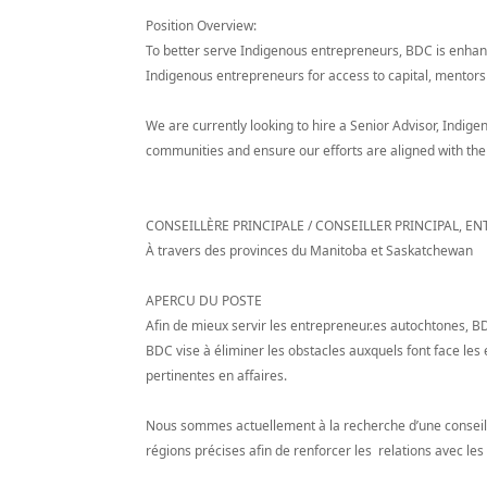
Position Overview:
To better serve Indigenous entrepreneurs, BDC is enha
Indigenous entrepreneurs for access to capital, mentor
We are currently looking to hire a Senior Advisor, Indigen
communities and ensure our efforts are aligned with the
CONSEILLÈRE PRINCIPALE / CONSEILLER PRINCIPAL, 
À travers des provinces du Manitoba et Saskatchewan
APERCU DU POSTE
Afin de mieux servir les entrepreneur.es autochtones,
BDC vise à éliminer les obstacles auxquels font face le
pertinentes en affaires.
Nous sommes actuellement à la recherche d’une conseillè
régions précises afin de renforcer les relations avec l