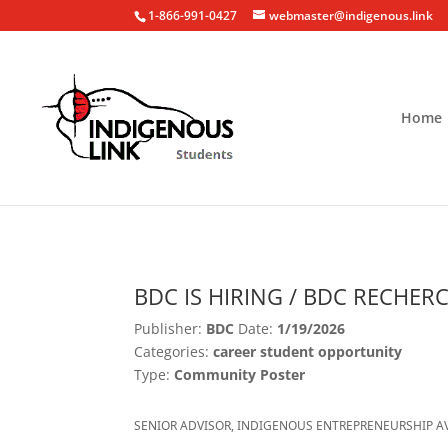
1-866-991-0427
webmaster@indigenous.link
Home
BDC IS HIRING / BDC RECHER
Publisher:
BDC
Date:
1/19/2026
Categories:
career student opportunity
Type:
Community Poster
SENIOR ADVISOR, INDIGENOUS ENTREPRENEURSHIP 